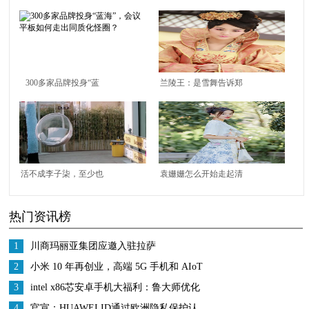
300多家品牌投身“蓝
兰陵王：是雪舞告诉郑
海”，会议平板如何走
儿她是未来的兰陵王
出同质化怪圈？
妃，所以她又有什么
错。
活不成李子柒，至少也
袁姗姗怎么开始走起清
可以活成黄雅莉啊
纯路线了？穿搭清新校
热门资讯榜
园，一点看不出33岁
1
川商玛丽亚集团应邀入驻拉萨
2
小米 10 年再创业，高端 5G 手机和 AIoT
有多少机会？
3
intel x86芯安卓手机大福利：鲁大师优化
上线
4
官宣：HUAWEI ID通过欧洲隐私保护认