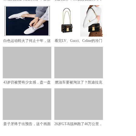
脸被镜头怼着拍，终相
一个月球传送门就可以
白色运动鞋火了何止十年，这
看完LV、Gucci、Celine的冷门
里有全网最好看的10双
款，经典
43岁仍被赞有少女感，盘一盘
燃油车要被淘汰了？凯迪拉克
大S26年来的容貌变
总裁：将转型为电动车品
姜子牙终于出预告，这个画面
26岁GT-R战神跑了46万公里，
太有冲击力，国漫真的开
在国内早就被报