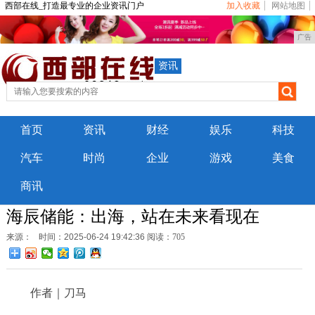
西部在线_打造最专业的企业资讯门户
加入收藏
网站地图
广告
资讯
首页
资讯
财经
娱乐
科技
汽车
时尚
企业
游戏
美食
商讯
海辰储能：出海，站在未来看现在
来源：
时间：2025-06-24 19:42:36
阅读：705
作者｜刀马